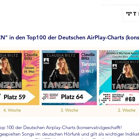
" in den Top100 der Deutschen AirPlay-Charts (kons
p 100 der Deutschen Airplay-Charts (konservativ)geschafft!
istgespielten Songs im deutschen Hörfunk und gilt als wichtiger Indik