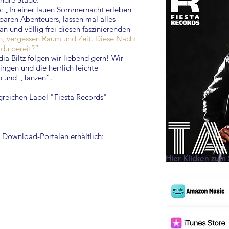
o: „In einer lauen Sommernacht erleben
baren Abenteuers, lassen mal alles
n und völlig frei diesen faszinierenden
en, vergessen Raum und Zeit. Diese Nacht
 du bereit?“
a Biltz folgen wir liebend gern! Wir
ingen und die herrlich leichte
b und „Tanzen“.
lgreichen Label "Fiesta Records"
 Download-Portalen erhältlich:
Hier Klicken zu