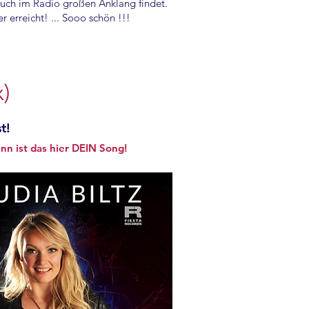
auch im Radio großen Anklang findet.
r erreicht! ... Sooo
schön !!!
)
t!
ann ist das hier DEIN Song!