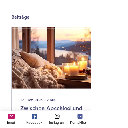
Beiträge
28. Dez. 2025
∙
2
Min.
Zwischen Abschied und
Neubeginn: Ein Jahr
Email
Facebook
Instagram
Kontaktformular
geht zu Ende
Ein persönlicher